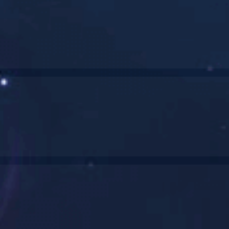
亮相国际护理临床模拟教学协会与