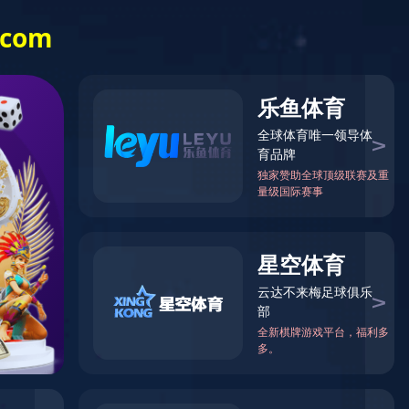
Language
关于我们