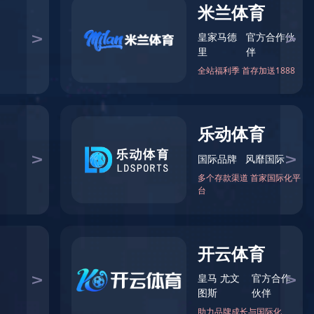
欧洲医学模拟学会两大顶尖峰会